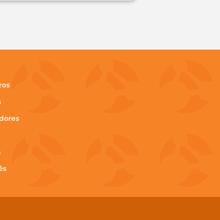
ros
s
dores
h
ês