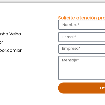
Solicite atención pr
oinho Velho
br
bor.com.br
En