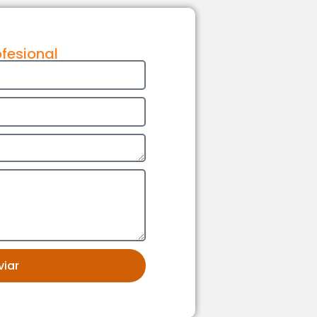
ofesional
viar