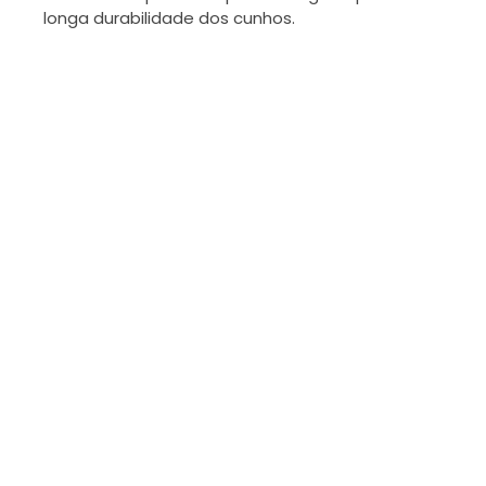
longa durabilidade dos cunhos.
Atendemos todas as normas nacionais e
internacionais como ASTM, ISO, DIN, ABNT e
Outras.
CONHEÇA TODAS AS DIVISÕES